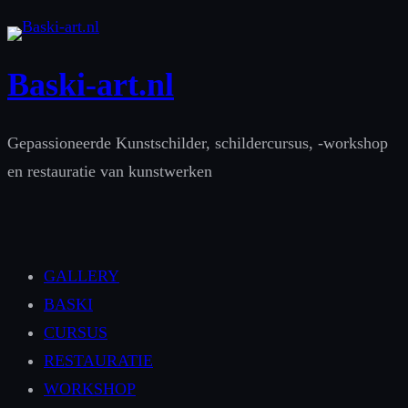
Ga
naar
Baski-art.nl
de
inhoud
Gepassioneerde Kunstschilder, schildercursus, -workshop
en restauratie van kunstwerken
GALLERY
BASKI
CURSUS
RESTAURATIE
WORKSHOP